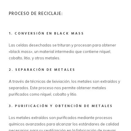
PROCESO DE RECICLAJE:
1. CONVERSIÓN EN BLACK MASS
Las celdas desechadas se trituran y procesan para obtener
«
black
mass
«, un material intermedio que contiene níquel,
cobalto, litio, y otros metales.
2. SEPARACIÓN DE METALES
A través de técnicas de lixiviación, los metales son extraídos y
separados. Este proceso nos permite obtener metales
purificados como níquel, cobalto y litio.
3. PURIFICACIÓN Y OBTENCIÓN DE METALES
Los metales extraídos son purificados mediante procesos
químicos avanzados para alcanzar los estándares de calidad
necesarios para su reutilización en la fabricación de nuevas